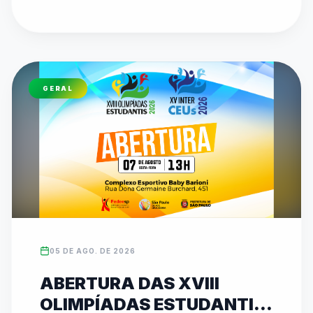
etapa do Circuito de Karatê no Ginásio 
Municipal Dr. Alberto Bottino, com disputas de 
Kata e Kumite. O evento reforça o compromisso 
de 26 anos da federação em promover 
inclusão, disciplina e revelar talentos 
GERAL
esportivos. As inscrições para ambas as 
competições podem ser feitas diretamente no 
site oficial da entidade (www.fedeesp.org.br).
05 DE AGO. DE 2026
ABERTURA DAS XVIII
OLIMPÍADAS ESTUDANTIS