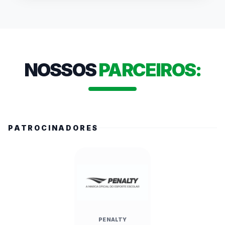
público presente. Autoridades como a 
Secretária Estadual de Esportes, Cláudia 
Carletto, e o Prefeito Alberto Mourão 
destacaram a relevância do evento para a 
formação de valores e a economia local. O 
NOSSOS
PARCEIROS:
campeonato, que mobiliza mais de 486 mil 
alunos no estado, conta com transmissões ao 
vivo e cobertura nas redes da FedeespTV.
PATROCINADORES
PENALTY