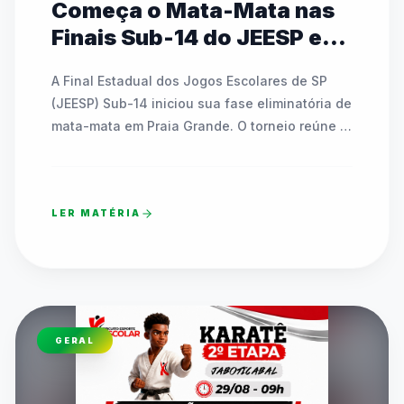
Começa o Mata-Mata nas
Finais Sub-14 do JEESP em
Praia Grande
A Final Estadual dos Jogos Escolares de SP 
(JEESP) Sub-14 iniciou sua fase eliminatória de 
mata-mata em Praia Grande. O torneio reúne 
escolas públicas e particulares disputando 
vagas em basquete, futsal, handebol, vôlei e 
tênis de mesa. As partidas decisivas ocorrem 
LER MATÉRIA
até sábado e contam com transmissão ao vivo 
pelo canal oficial da FedeespTV no YouTube. 
Os times campeões estaduais formarão o 
TIMESP para representar São Paulo nos Jogos 
Escolares Brasileiros (JEBs) em Brasília. O texto 
detalha toda a programação dos confrontos 
GERAL
diretos que acontecem ao longo desta quinta-
feira em diversos ginásios.