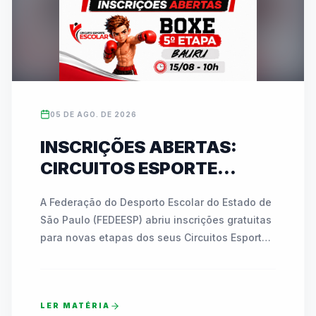
05 DE AGO. DE 2026
INSCRIÇÕES ABERTAS:
CIRCUITOS ESPORTE
ESCOLAR DA FEDEESP
A Federação do Desporto Escolar do Estado de 
LEVAM BOXE A BAURU E
São Paulo (FEDEESP) abriu inscrições gratuitas 
KARATÊ A JABOTICABAL
para novas etapas dos seus Circuitos Esporte 
EM AGOSTO
Escolar. No dia 15 de agosto, Bauru receberá a 
5ª etapa do Circuito de Boxe no Ginásio 
"Azulão", reunindo atletas de 7 a 17 anos. Já 
LER MATÉRIA
em 28 de agosto, Jaboticabal sediará a 2ª 