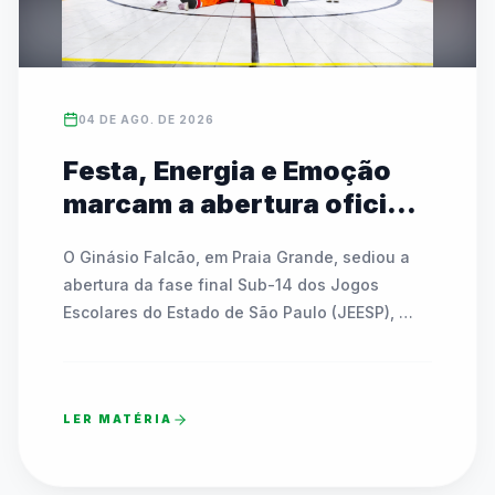
04 DE AGO. DE 2026
Festa, Energia e Emoção
marcam a abertura oficial
das Finais do JEESP Sub-14
O Ginásio Falcão, em Praia Grande, sediou a 
em Praia Grande
abertura da fase final Sub-14 dos Jogos 
Escolares do Estado de São Paulo (JEESP), 
reunindo quase 7 mil estudantes-atletas. A 
noite festiva contou com shows, interações 
com mascote, a tradicional Remada Viking e 
LER MATÉRIA
sorteios de bicicletas e bolas para os 
participantes. Apresentações culturais de 
dança integraram gerações e emocionaram o 