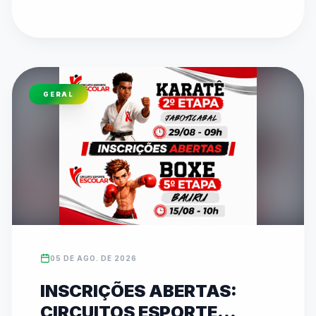
pelo canal oficial da FedeespTV no YouTube. 
Os times campeões estaduais formarão o 
TIMESP para representar São Paulo nos Jogos 
Escolares Brasileiros (JEBs) em Brasília. O texto 
detalha toda a programação dos confrontos 
GERAL
diretos que acontecem ao longo desta quinta-
feira em diversos ginásios.
05 DE AGO. DE 2026
INSCRIÇÕES ABERTAS:
CIRCUITOS ESPORTE