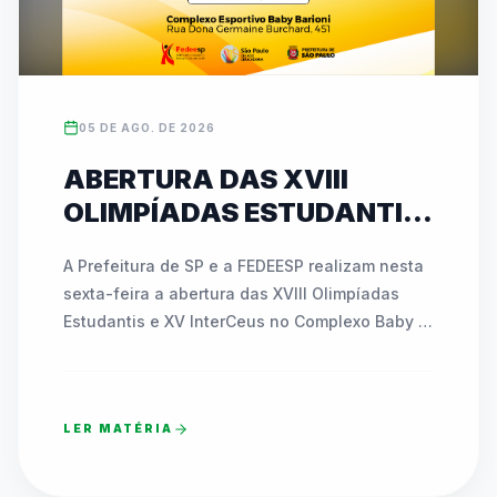
05 DE AGO. DE 2026
ABERTURA DAS XVIII
OLIMPÍADAS ESTUDANTIS
E XV INTERCEUS
A Prefeitura de SP e a FEDEESP realizam nesta 
ACONTECE NESTA SEXTA
sexta-feira a abertura das XVIII Olimpíadas 
(07) COM NOVIDADES E
Estudantis e XV InterCeus no Complexo Baby 
ATIVAÇÕES INÉDITAS
Barioni. O evento de esporte educacional 
reúne milhares de estudantes da Rede 
Municipal e promove integração com a 
LER MATÉRIA
comunidade. A comemoração contará com a 
área recreativa Funfest, apresentações 
musicais e o pré-lançamento dos mascotes 