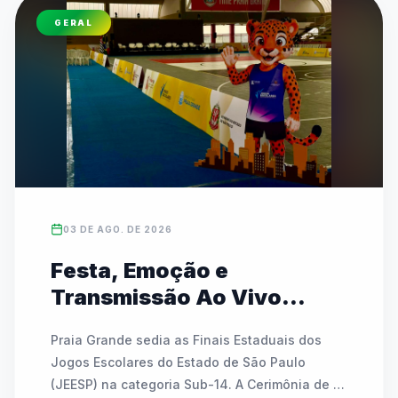
(07/08) e rodadas especiais do InterCEUs no 
GERAL
sábado (08/08). Promovido pela Prefeitura de 
São Paulo, o evento tem entrada gratuita e é 
totalmente aberto às comunidades escolares.
03 DE AGO. DE 2026
Festa, Emoção e
Transmissão Ao Vivo
marcam a abertura das
Praia Grande sedia as Finais Estaduais dos 
Finais Estaduais do JEESP
Jogos Escolares do Estado de São Paulo 
Sub-14 em Praia Grande
(JEESP) na categoria Sub-14. A Cerimônia de 