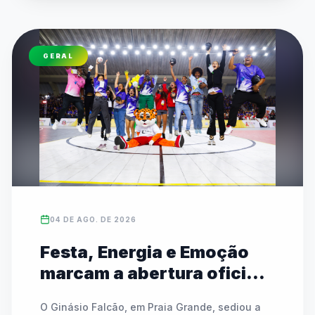
Capi e Melo. Esta edição traz novidades como 
a estreia do Skate e do Badminton, além do 
retorno do Circuito Kids para crianças de 7 a 11 
GERAL
anos. A competição mantém modalidades 
tradicionais coletivas e individuais, além do 
Festival Paralímpico focado em inclusão e 
equidade.
04 DE AGO. DE 2026
Festa, Energia e Emoção
marcam a abertura oficial
das Finais do JEESP Sub-14
O Ginásio Falcão, em Praia Grande, sediou a 