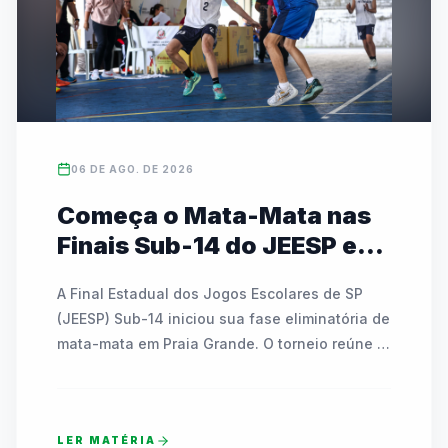
06 DE AGO. DE 2026
Começa o Mata-Mata nas
Finais Sub-14 do JEESP em
Praia Grande
A Final Estadual dos Jogos Escolares de SP 
(JEESP) Sub-14 iniciou sua fase eliminatória de 
mata-mata em Praia Grande. O torneio reúne 
escolas públicas e particulares disputando 
vagas em basquete, futsal, handebol, vôlei e 
tênis de mesa. As partidas decisivas ocorrem 
LER MATÉRIA
até sábado e contam com transmissão ao vivo 