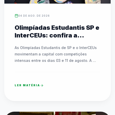
04 DE AGO. DE 2026
Olimpíadas Estudantis SP e
InterCEUs: confira a
agenda de modalidades e
As Olimpíadas Estudantis de SP e o InterCEUs 
partidas de 03 a 11 de
movimentam a capital com competições 
agosto
intensas entre os dias 03 e 11 de agosto. A 
programação inclui modalidades como 
atletismo, badminton, tênis de mesa, basquete, 
futsal, handebol, voleibol e o Circuito Kids. As 
LER MATÉRIA
rodadas acontecem em dezenas de CEUs, 
polos esportivos, SESC Pinheiros e no Clube 
Esperia, espalhados por todas as regiões da 
cidade. A programação conta com uma 
Cerimônia Oficial de Abertura na sexta-feira 