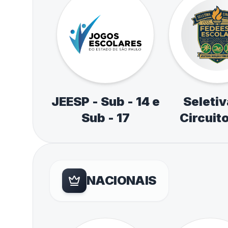
JEESP - Sub - 14 e
Seletiv
Sub - 17
Circuit
Esporte E
de Atlet
Natação e
NACIONAIS
de M