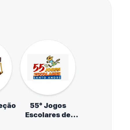
leção
55° Jogos
Escolares de
Santo André