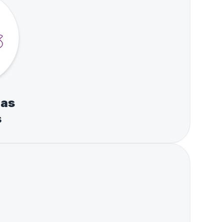
das
s