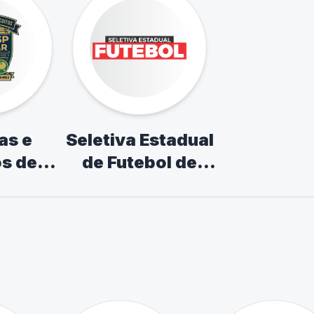
as e
Seletiva Estadual
os de
de Futebol de
scolar
Campo
ismo,
 Tênis
esa