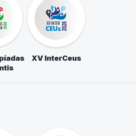
mpíadas
XV InterCeus
ntis