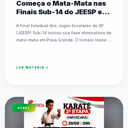
Começa o Mata-Mata nas
Finais Sub-14 do JEESP em
Praia Grande
A Final Estadual dos Jogos Escolares de SP 
(JEESP) Sub-14 iniciou sua fase eliminatória de 
mata-mata em Praia Grande. O torneio reúne 
escolas públicas e particulares disputando 
vagas em basquete, futsal, handebol, vôlei e 
tênis de mesa. As partidas decisivas ocorrem 
LER MATÉRIA
até sábado e contam com transmissão ao vivo 
pelo canal oficial da FedeespTV no YouTube. 
Os times campeões estaduais formarão o 
TIMESP para representar São Paulo nos Jogos 
Escolares Brasileiros (JEBs) em Brasília. O texto 
detalha toda a programação dos confrontos 
GERAL
diretos que acontecem ao longo desta quinta-
feira em diversos ginásios.