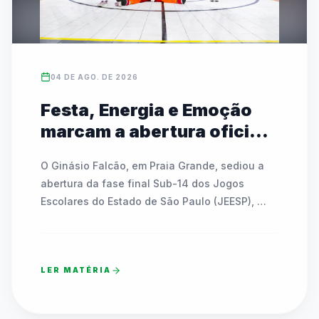
04 DE AGO. DE 2026
Festa, Energia e Emoção
marcam a abertura oficial
das Finais do JEESP Sub-14
O Ginásio Falcão, em Praia Grande, sediou a 
em Praia Grande
abertura da fase final Sub-14 dos Jogos 
Escolares do Estado de São Paulo (JEESP), 
reunindo quase 7 mil estudantes-atletas. A 
noite festiva contou com shows, interações 
com mascote, a tradicional Remada Viking e 
LER MATÉRIA
sorteios de bicicletas e bolas para os 
participantes. Apresentações culturais de 
dança integraram gerações e emocionaram o 