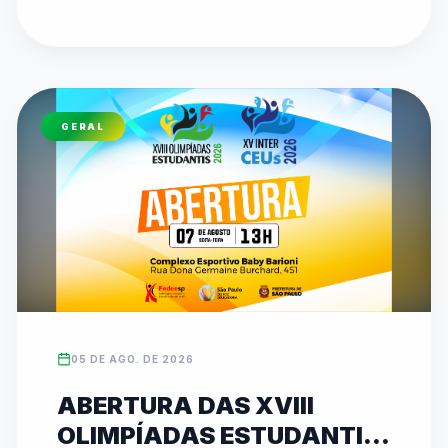
etapa do Circuito de Karatê no Ginásio 
Municipal Dr. Alberto Bottino, com disputas de 
Kata e Kumite. O evento reforça o compromisso 
de 26 anos da federação em promover 
inclusão, disciplina e revelar talentos 
GERAL
esportivos. As inscrições para ambas as 
competições podem ser feitas diretamente no 
site oficial da entidade (www.fedeesp.org.br).
05 DE AGO. DE 2026
ABERTURA DAS XVIII
OLIMPÍADAS ESTUDANTIS