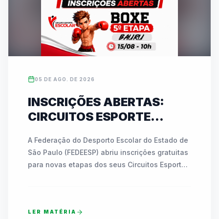
05 DE AGO. DE 2026
INSCRIÇÕES ABERTAS:
CIRCUITOS ESPORTE
ESCOLAR DA FEDEESP
A Federação do Desporto Escolar do Estado de 
LEVAM BOXE A BAURU E
São Paulo (FEDEESP) abriu inscrições gratuitas 
KARATÊ A JABOTICABAL
para novas etapas dos seus Circuitos Esporte 
EM AGOSTO
Escolar. No dia 15 de agosto, Bauru receberá a 
5ª etapa do Circuito de Boxe no Ginásio 
"Azulão", reunindo atletas de 7 a 17 anos. Já 
LER MATÉRIA
em 28 de agosto, Jaboticabal sediará a 2ª 