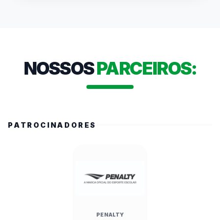
público presente. Autoridades como a 
Secretária Estadual de Esportes, Cláudia 
Carletto, e o Prefeito Alberto Mourão 
destacaram a relevância do evento para a 
formação de valores e a economia local. O 
NOSSOS
PARCEIROS:
campeonato, que mobiliza mais de 486 mil 
alunos no estado, conta com transmissões ao 
vivo e cobertura nas redes da FedeespTV.
PATROCINADORES
PENALTY