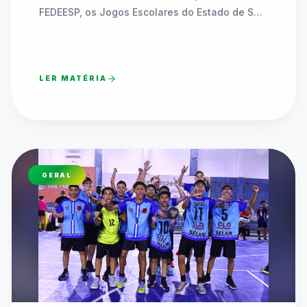
FEDEESP, os Jogos Escolares do Estado de São 
Paulo (JEESP Sub-14) coroaram as equipes 
campeãs das redes pública e privada em finais 
marcadas por superação, união e celebração.

LER MATÉRIA
O sábado (08/08) foi de pura festa e alto nível 
técnico nos principais complexos esportivos de 
Praia Grande, no litoral paulista. As disputas 
decisivas das Finais Estaduais das 
Modalidades Coletivas Sub-14 dos Jogos 
GERAL
Escolares do Estado de São Paulo (JEESP 
2026) definiram as equipes campeãs da Etapa 
I (escolas da rede pública estadual e 
municipal) e da Etapa II (escolas privadas).

A competição reuniu milhares de alunos-
atletas que demonstraram a força do esporte 
escolar paulista no Basquetebol, Futsal, 