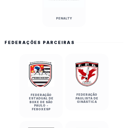
Paulo/Capital) 24 x 19 Colégio Braga Mello 
(Presidente Prudente)

Handebol Feminino — Etapa I:

PENALTY
EE Dr. João Marciano De Almeida (Franca) 20 x 
11 EE Prof. Raymi De Oliveira Baptista Pereira 
(Bauru)

FEDERAÇÕES PARCEIRAS
EE Clarice De Magalhães De Castro (São 
Bernardo do Campo) 15 x 10 EE Prof. João Alves 
De Almeida (Piracicaba)

Handebol Feminino — Etapa II:

Colégio Amorim Santa Teresa (São 
Paulo/Capital) 19 x 15 Colégio Ábaco (São 
Bernardo do Campo)

EMEF Profa. Maria Aparecida Araújo (Guarujá) 
FEDERAÇÃO
FEDERAÇÃO
PAULISTA DE
ESTADUAL DE
23 x 8 Emeb Gilberta Vilela Rosa (Restinga)

GINÁSTICA
BOXE DE SÃO
PAULO -
VOLEIBOL (Ginásio Rodrigão e Ginásio Aloha)

FEBOXESP
Voleibol Masculino — Etapa I:

EE Severino Reino (José Bonifácio) 2 x 0 EE 