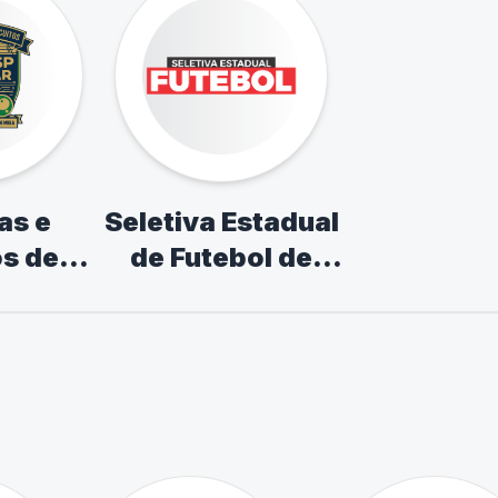
as e
Seletiva Estadual
os de
de Futebol de
scolar
Campo
ismo,
 Tênis
esa