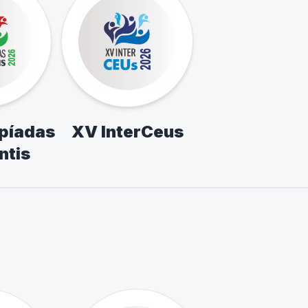
mpíadas
XV InterCeus
ntis