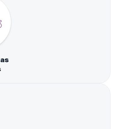
das
s