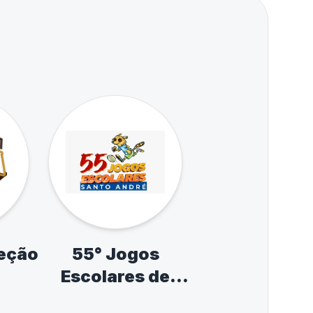
leção
55° Jogos
Escolares de
Santo André