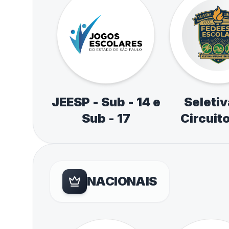
JEESP - Sub - 14 e
Seletiv
Sub - 17
Circuit
Esporte E
de Atlet
Natação e
NACIONAIS
de M