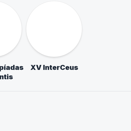
ARES
ille
Liga Guarulhos -
Liga Osasco
LEG