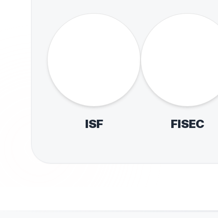
JEESP - Sub - 14 e
Seletiv
Sub - 17
Circuit
Esporte E
de Atlet
Natação e
NACIONAIS
de M