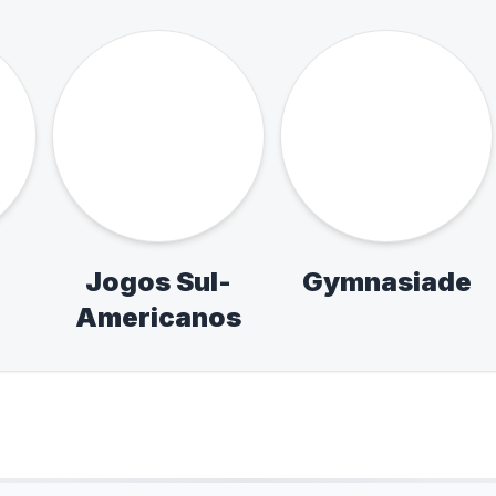
as e
Seletiva Estadual
os de
de Futebol de
scolar
Campo
ismo,
 Tênis
esa