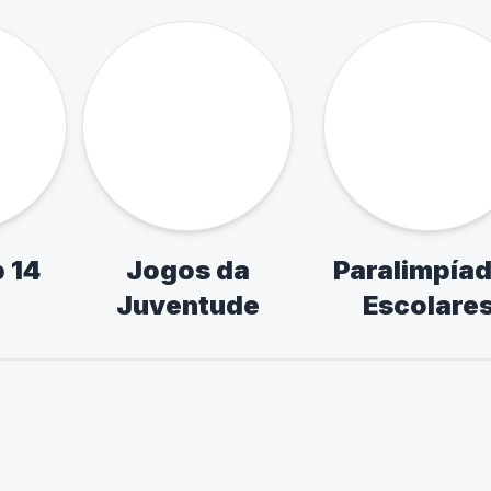
mpíadas
XV InterCeus
ntis