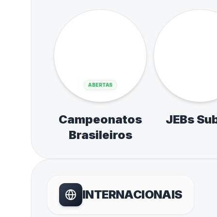
Jogos Escolares
XVIII Oli
de Atibaia
Estuda
ESTADUAIS