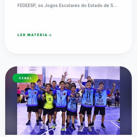
FEDEESP, os Jogos Escolares do Estado de São 
Paulo (JEESP Sub-14) coroaram as equipes 
campeãs das redes pública e privada em finais 
marcadas por superação, união e celebração.

LER MATÉRIA
O sábado (08/08) foi de pura festa e alto nível 
técnico nos principais complexos esportivos de 
Praia Grande, no litoral paulista. As disputas 
decisivas das Finais Estaduais das 
Modalidades Coletivas Sub-14 dos Jogos 
GERAL
Escolares do Estado de São Paulo (JEESP 
2026) definiram as equipes campeãs da Etapa 
I (escolas da rede pública estadual e 
municipal) e da Etapa II (escolas privadas).

A competição reuniu milhares de alunos-
atletas que demonstraram a força do esporte 
escolar paulista no Basquetebol, Futsal, 