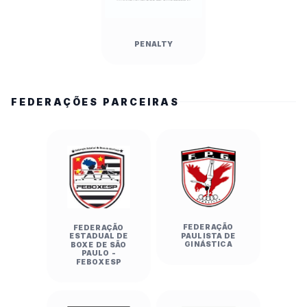
Paulo/Capital) 24 x 19 Colégio Braga Mello 
(Presidente Prudente)

Handebol Feminino — Etapa I:

PENALTY
EE Dr. João Marciano De Almeida (Franca) 20 x 
11 EE Prof. Raymi De Oliveira Baptista Pereira 
(Bauru)

FEDERAÇÕES PARCEIRAS
EE Clarice De Magalhães De Castro (São 
Bernardo do Campo) 15 x 10 EE Prof. João Alves 
De Almeida (Piracicaba)

Handebol Feminino — Etapa II:

Colégio Amorim Santa Teresa (São 
Paulo/Capital) 19 x 15 Colégio Ábaco (São 
Bernardo do Campo)

EMEF Profa. Maria Aparecida Araújo (Guarujá) 
FEDERAÇÃO
FEDERAÇÃO
PAULISTA DE
ESTADUAL DE
23 x 8 Emeb Gilberta Vilela Rosa (Restinga)

GINÁSTICA
BOXE DE SÃO
PAULO -
VOLEIBOL (Ginásio Rodrigão e Ginásio Aloha)

FEBOXESP
Voleibol Masculino — Etapa I:

EE Severino Reino (José Bonifácio) 2 x 0 EE 